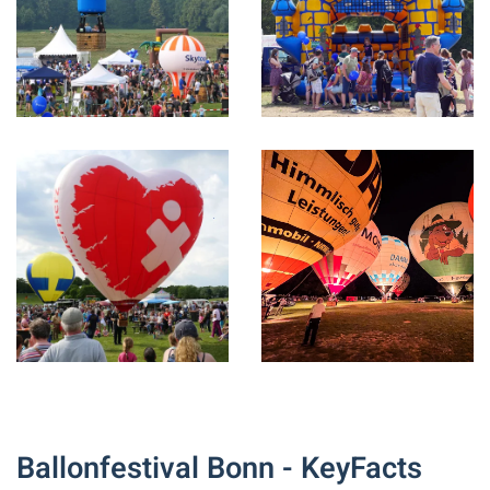
X
X
X
X
Ballonfestival Bonn - KeyFacts