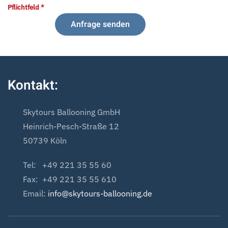
Pflichtfeld *
Honeypot, bitte lassen Sie dieses Feld leer
Kontakt:
Skytours Ballooning GmbH
Heinrich-Pesch-Straße 12
50739 Köln
Tel: +49 221 35 55 60
Fax: +49 221 35 55 610
Email:
info@skytours-ballooning.de